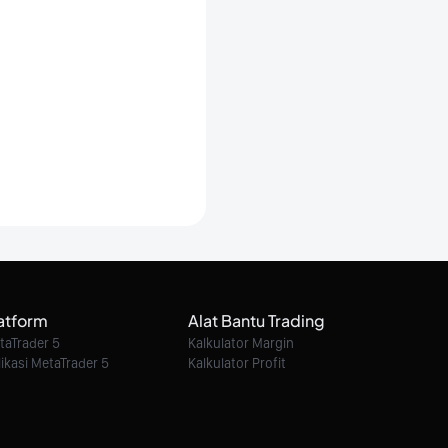
atform
Alat Bantu Trading
taTrader 5
Kalkulator Margin
likasi MetaTrader 5
Kalkulator Profit