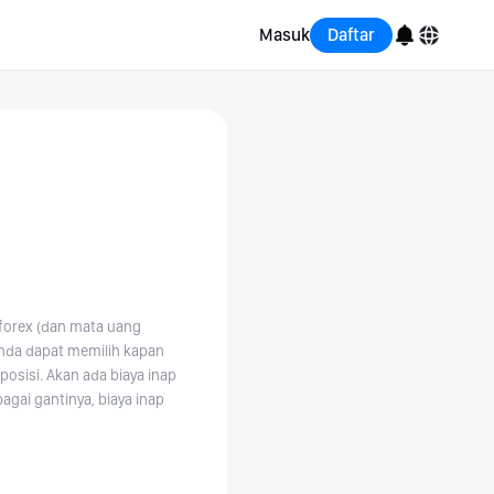
Masuk
Daftar
English
Bahasa Indonesia
Português (Brasil)
Español
s forex (dan mata uang
Anda dapat memilih kapan
sisi. Akan ada biaya inap
agai gantinya, biaya inap