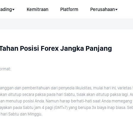
rading
Kemitraan
Platform
Perusahaan
Tahan Posisi Forex Jangka Panjang
ormat:
nggan dan pemberitahuan dari penyedia likuiditas, mulai hari ini, varieta
an ditutup secara paksa pada hari Sabtu, tidak akan ditutup paksa lagi. 
n menutup posisi Anda. Namun harap berhati-hati saat Anda memegang po
ayakan pada Sabtu jam 4 pagi (GMT+7) yang berupa 3x biaya inap biasa. Seb
 hari Sabtu dan Minggu.