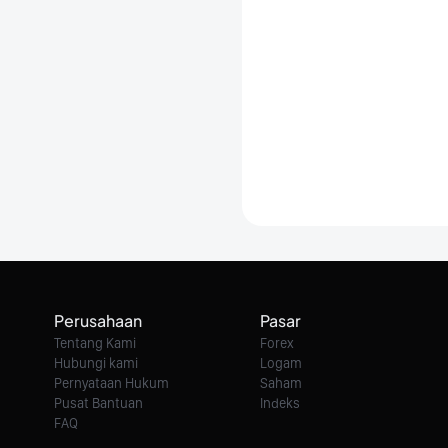
Perusahaan
Pasar
Tentang Kami
Forex
Hubungi kami
Logam
Pernyataan Hukum
Saham
Pusat Bantuan
Indeks
FAQ