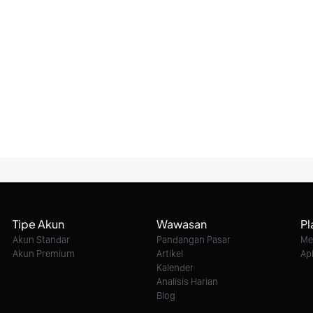
Tipe Akun
Wawasan
Pl
Akun Standar
Pandangan Pasar
Me
Akun Premium
Artikel
Ap
Kalender
Analisis Harian
Blog