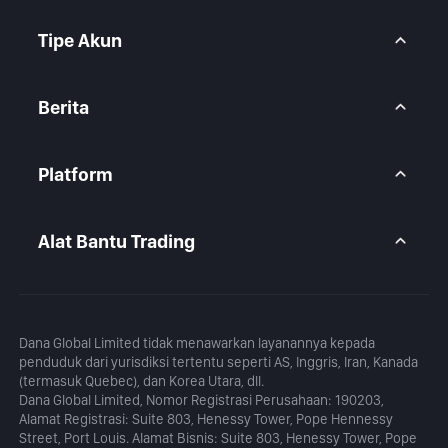
Pusat Bantuan
CFD Forex
FAQ
CFD Logam
Tipe Akun
CFD Indeks
CFD Saham
Akun BtcDana
Akun Standar
Berita
Akun Premium
Pandangan Pasar
Artikel
Platform
Kalender
Analisis Harian
MetaTrader 5
Blog
Aplikasi MetaTrader 5
Alat Bantu Trading
MT5 WebTrader
Kalkulator Margin
Kalkulator Profit
Dana Global Limited tidak menawarkan layanannya kepada
penduduk dari yurisdiksi tertentu seperti AS, Inggris, Iran, Kanada
(termasuk Quebec), dan Korea Utara, dll.
Dana Global Limited, Nomor Registrasi Perusahaan: 190203,
Alamat Registrasi: Suite 803, Henessy Tower, Pope Hennessy
Street, Port Louis. Alamat Bisnis: Suite 803, Henessy Tower, Pope