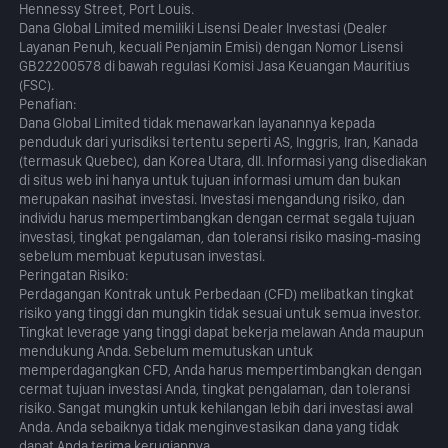
Hennessy Street, Port Louis.
Dana Global Limited memiliki Lisensi Dealer Investasi (Dealer
Layanan Penuh, kecuali Penjamin Emisi) dengan Nomor Lisensi
GB22200578 di bawah regulasi Komisi Jasa Keuangan Mauritius
(FSC).
Penafian:
Dana Global Limited tidak menawarkan layanannya kepada
penduduk dari yurisdiksi tertentu seperti AS, Inggris, Iran, Kanada
(termasuk Quebec), dan Korea Utara, dll. Informasi yang disediakan
di situs web ini hanya untuk tujuan informasi umum dan bukan
merupakan nasihat investasi. Investasi mengandung risiko, dan
individu harus mempertimbangkan dengan cermat segala tujuan
investasi, tingkat pengalaman, dan toleransi risiko masing-masing
sebelum membuat keputusan investasi.
Peringatan Risiko:
Perdagangan Kontrak untuk Perbedaan (CFD) melibatkan tingkat
risiko yang tinggi dan mungkin tidak sesuai untuk semua investor.
Tingkat leverage yang tinggi dapat bekerja melawan Anda maupun
mendukung Anda. Sebelum memutuskan untuk
memperdagangkan CFD, Anda harus mempertimbangkan dengan
cermat tujuan investasi Anda, tingkat pengalaman, dan toleransi
risiko. Sangat mungkin untuk kehilangan lebih dari investasi awal
Anda. Anda sebaiknya tidak menginvestasikan dana yang tidak
dapat Anda terima kerugiannya.