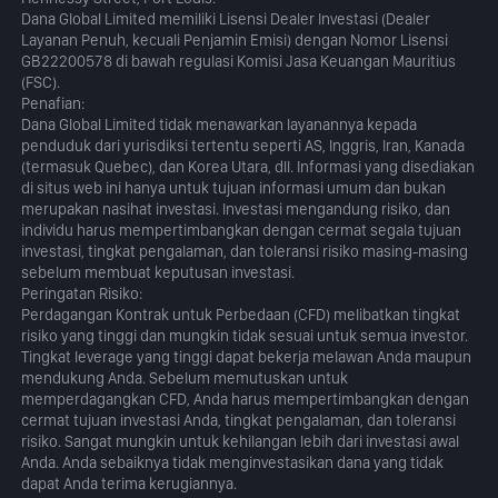
Dana Global Limited memiliki Lisensi Dealer Investasi (Dealer
Layanan Penuh, kecuali Penjamin Emisi) dengan Nomor Lisensi
GB22200578 di bawah regulasi Komisi Jasa Keuangan Mauritius
(FSC).
Penafian:
Dana Global Limited tidak menawarkan layanannya kepada
penduduk dari yurisdiksi tertentu seperti AS, Inggris, Iran, Kanada
(termasuk Quebec), dan Korea Utara, dll. Informasi yang disediakan
di situs web ini hanya untuk tujuan informasi umum dan bukan
merupakan nasihat investasi. Investasi mengandung risiko, dan
individu harus mempertimbangkan dengan cermat segala tujuan
investasi, tingkat pengalaman, dan toleransi risiko masing-masing
sebelum membuat keputusan investasi.
Peringatan Risiko:
Perdagangan Kontrak untuk Perbedaan (CFD) melibatkan tingkat
risiko yang tinggi dan mungkin tidak sesuai untuk semua investor.
Tingkat leverage yang tinggi dapat bekerja melawan Anda maupun
mendukung Anda. Sebelum memutuskan untuk
memperdagangkan CFD, Anda harus mempertimbangkan dengan
cermat tujuan investasi Anda, tingkat pengalaman, dan toleransi
risiko. Sangat mungkin untuk kehilangan lebih dari investasi awal
Anda. Anda sebaiknya tidak menginvestasikan dana yang tidak
dapat Anda terima kerugiannya.