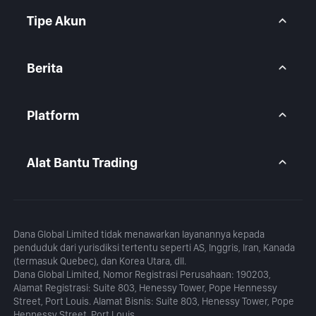
Pusat Bantuan
CFD Forex
FAQ
CFD Logam
Tipe Akun
CFD Indeks
CFD Saham
Akun BtcDana
Akun Standar
Berita
Akun Premium
Pandangan Pasar
Artikel
Platform
Kalender
Analisis Harian
MetaTrader 5
Blog
Aplikasi MetaTrader 5
Alat Bantu Trading
MT5 WebTrader
Kalkulator Margin
Kalkulator Profit
Dana Global Limited tidak menawarkan layanannya kepada
penduduk dari yurisdiksi tertentu seperti AS, Inggris, Iran, Kanada
(termasuk Quebec), dan Korea Utara, dll.
Dana Global Limited, Nomor Registrasi Perusahaan: 190203,
Alamat Registrasi: Suite 803, Henessy Tower, Pope Hennessy
Street, Port Louis. Alamat Bisnis: Suite 803, Henessy Tower, Pope
Hennessy Street, Port Louis.