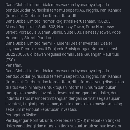
Dana Global Limited tidak menawarkan layanannya kepada
penduduk dari yurisdiksi tertentu seperti AS, Inggris, Iran, Kanada
(termasuk Quebec), dan Korea Utara, dll.
Dana Global Limited, Nomor Registrasi Perusahaan: 190203,
Alamat Registrasi: Suite 803, Henessy Tower, Pope Hennessy
Street, Port Louis. Alamat Bisnis: Suite 803, Henessy Tower, Pope
Hennessy Street, Port Louis.
Dana Global Limited memiliki Lisensi Dealer Investasi (Dealer
Layanan Penuh, kecuali Penjamin Emisi) dengan Nomor Lisensi
GB22200578 di bawah regulasi Komisi Jasa Keuangan Mauritius
(FSC).
Penafian:
Dana Global Limited tidak menawarkan layanannya kepada
penduduk dari yurisdiksi tertentu seperti AS, Inggris, Iran, Kanada
(termasuk Quebec), dan Korea Utara, dll. Informasi yang disediakan
di situs web ini hanya untuk tujuan informasi umum dan bukan
merupakan nasihat investasi. Investasi mengandung risiko, dan
individu harus mempertimbangkan dengan cermat segala tujuan
investasi, tingkat pengalaman, dan toleransi risiko masing-masing
sebelum membuat keputusan investasi.
Peringatan Risiko:
Perdagangan Kontrak untuk Perbedaan (CFD) melibatkan tingkat
risiko yang tinggi dan mungkin tidak sesuai untuk semua investor.