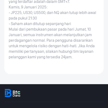
yang terdaftar adalah dalam GMT+7.
Kamis, 9 Januari 2025:
- JP225, US30, US500, dan NQ akan tutup lebih awal
pada pukul 21:30
- Saham akan ditutup sepanjang hari
Mulai dari pembukaan pasar pada hari Jumat, 10
Januari, semua instrumen akan melanjutkan jam
perdagangan normal. Para pengguna disarankan
untuk mengelola risiko dengan hati-hati. Jika Anda
memiliki pertanyaan, silakan hubungi tim layanan
pelanggan kami yang tersedia 24jam.