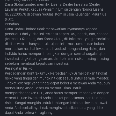
Dana Global Limited memiliki Lisensi Dealer Investasi (Dealer
Layanan Penuh, kecuali Penjamin Emisi) dengan Nomor Lisensi
GB22200578 di bawah regulasi Komisi Jasa Keuangan Mauritius
(FSC).
Penafian:
Dana Global Limited tidak menawarkan layanannya kepada
penduduk dari yurisdiksi tertentu seperti AS, Inggris, Iran, Kanada
(termasuk Quebec), dan Korea Utara, dll. Informasi yang disediakan
di situs web ini hanya untuk tujuan informasi umum dan bukan
merupakan nasihat investasi. Investasi mengandung risiko, dan
individu harus mempertimbangkan dengan cermat segala tujuan
investasi, tingkat pengalaman, dan toleransi risiko masing-masing
sebelum membuat keputusan investasi.
Peringatan Risiko:
Perdagangan Kontrak untuk Perbedaan (CFD) melibatkan tingkat
risiko yang tinggi dan mungkin tidak sesuai untuk semua investor.
Tingkat leverage yang tinggi dapat bekerja melawan Anda maupun
mendukung Anda. Sebelum memutuskan untuk
memperdagangkan CFD, Anda harus mempertimbangkan dengan
cermat tujuan investasi Anda, tingkat pengalaman, dan toleransi
risiko. Sangat mungkin untuk kehilangan lebih dari investasi awal
Anda. Anda sebaiknya tidak menginvestasikan dana yang tidak
dapat Anda terima kerugiannya.