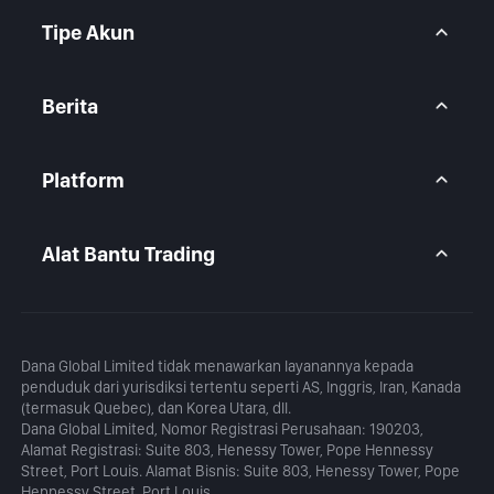
Pusat Bantuan
CFD Forex
FAQ
CFD Logam
Tipe Akun
CFD Indeks
CFD Saham
Akun BtcDana
Akun Standar
Berita
Akun Premium
Pandangan Pasar
Artikel
Platform
Kalender
Analisis Harian
MetaTrader 5
Blog
Aplikasi MetaTrader 5
Alat Bantu Trading
MT5 WebTrader
Kalkulator Margin
Kalkulator Profit
Dana Global Limited tidak menawarkan layanannya kepada
penduduk dari yurisdiksi tertentu seperti AS, Inggris, Iran, Kanada
(termasuk Quebec), dan Korea Utara, dll.
Dana Global Limited, Nomor Registrasi Perusahaan: 190203,
Alamat Registrasi: Suite 803, Henessy Tower, Pope Hennessy
Street, Port Louis. Alamat Bisnis: Suite 803, Henessy Tower, Pope
Hennessy Street, Port Louis.