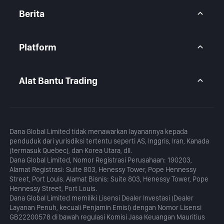
CFD Saham
Akun BtcDana
Akun Standar
Berita
Akun Premium
Pandangan Pasar
Artikel
Platform
Kalender
Analisis Harian
MetaTrader 5
Blog
Aplikasi MetaTrader 5
Alat Bantu Trading
MT5 WebTrader
Kalkulator Margin
Kalkulator Profit
Dana Global Limited tidak menawarkan layanannya kepada
penduduk dari yurisdiksi tertentu seperti AS, Inggris, Iran, Kanada
(termasuk Quebec), dan Korea Utara, dll.
Dana Global Limited, Nomor Registrasi Perusahaan: 190203,
Alamat Registrasi: Suite 803, Henessy Tower, Pope Hennessy
Street, Port Louis. Alamat Bisnis: Suite 803, Henessy Tower, Pope
Hennessy Street, Port Louis.
Dana Global Limited memiliki Lisensi Dealer Investasi (Dealer
Layanan Penuh, kecuali Penjamin Emisi) dengan Nomor Lisensi
GB22200578 di bawah regulasi Komisi Jasa Keuangan Mauritius