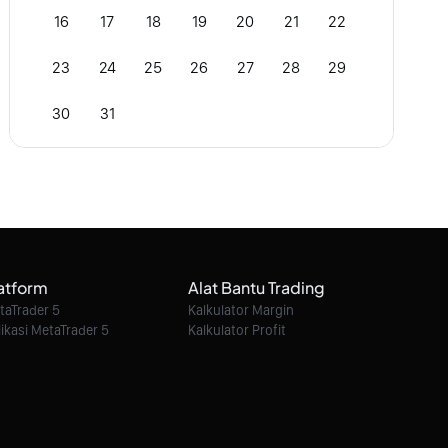
16
17
18
19
20
21
22
23
24
25
26
27
28
29
30
31
atform
Alat Bantu Trading
taTrader 5
Kalkulator Margin
likasi MetaTrader 5
Kalkulator Profit