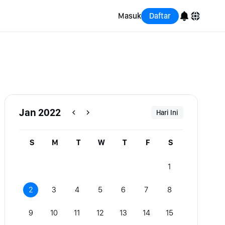
Masuk
Daftar
English
Bahasa Indonesia
Português (Brasil)
Jan 2022
Hari Ini
Español
S
M
T
W
T
F
S
1
2
3
4
5
6
7
8
9
10
11
12
13
14
15