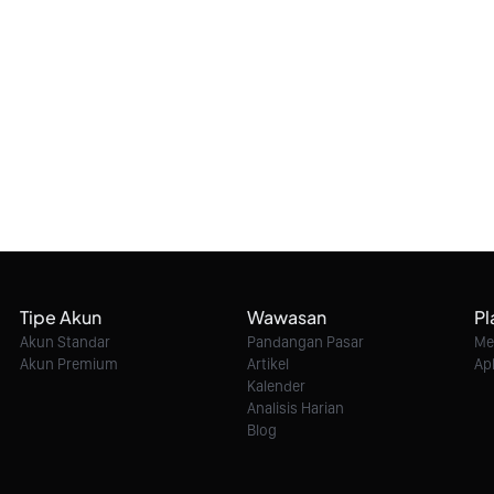
Tipe Akun
Wawasan
Pl
Akun Standar
Pandangan Pasar
Me
Akun Premium
Artikel
Ap
Kalender
Analisis Harian
Blog