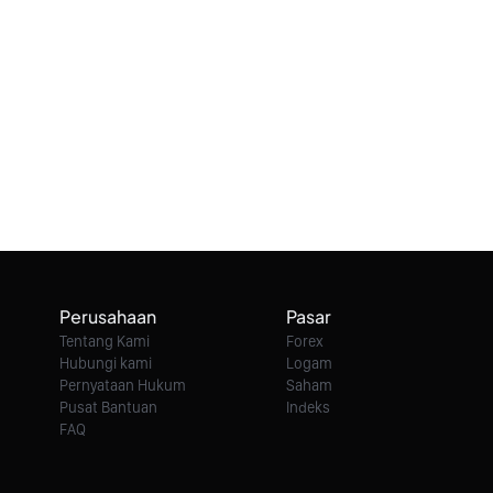
Perusahaan
Pasar
Tentang Kami
Forex
Hubungi kami
Logam
Pernyataan Hukum
Saham
Pusat Bantuan
Indeks
FAQ