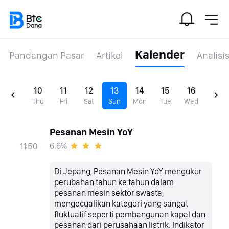
Kalender
Pandangan Pasar
Artikel
Analisi
10
11
12
13
14
15
16
Thu
Fri
Sat
Sun
Mon
Tue
Wed
Pesanan Mesin YoY
6.6%
11:50
Di Jepang, Pesanan Mesin YoY mengukur
perubahan tahun ke tahun dalam
pesanan mesin sektor swasta,
mengecualikan kategori yang sangat
fluktuatif seperti pembangunan kapal dan
pesanan dari perusahaan listrik. Indikator