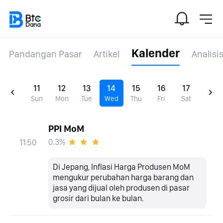
Kalender
Pandangan Pasar
Artikel
Analisi
11
12
13
14
15
16
17
Sun
Mon
Tue
Wed
Thu
Fri
Sat
PPI MoM
0.3%
11:50
Di Jepang, Inflasi Harga Produsen MoM
mengukur perubahan harga barang dan
jasa yang dijual oleh produsen di pasar
grosir dari bulan ke bulan.