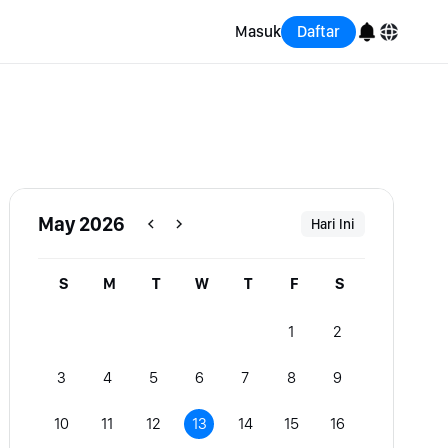
Masuk
Daftar
English
Bahasa Indonesia
Português (Brasil)
May 2026
Hari Ini
Español
S
M
T
W
T
F
S
1
2
3
4
5
6
7
8
9
10
11
12
13
14
15
16