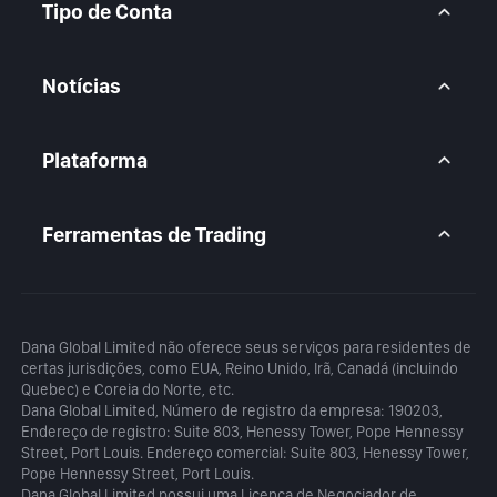
FAQ
CFD Metais
Tipo de Conta
CFD Índices
CFD Ações
Conta BtcDana
Conta Padrão
Notícias
Conta Premium
Visão Geral do Mercado
Artigos
Plataforma
Calendário
Análise Diária
MetaTrader 5
Blog
Aplicativo MetaTrader 5
Ferramentas de Trading
MT5 WebTrader
Calculadora de Margem
Calculadora de Lucro
Dana Global Limited não oferece seus serviços para residentes de
certas jurisdições, como EUA, Reino Unido, Irã, Canadá (incluindo
Quebec) e Coreia do Norte, etc.
Dana Global Limited, Número de registro da empresa: 190203,
Endereço de registro: Suite 803, Henessy Tower, Pope Hennessy
Street, Port Louis. Endereço comercial: Suite 803, Henessy Tower,
Pope Hennessy Street, Port Louis.
Dana Global Limited possui uma Licença de Negociador de