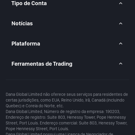
FAQ
CFD Metais
Tipo de Conta
CFD Índices
CFD Ações
Conta BtcDana
Conta Padrão
Notícias
Conta Premium
Visão Geral do Mercado
Artigos
Plataforma
Calendário
Análise Diária
MetaTrader 5
Blog
Aplicativo MetaTrader 5
Ferramentas de Trading
MT5 WebTrader
Calculadora de Margem
Calculadora de Lucro
Dana Global Limited não oferece seus serviços para residentes de
certas jurisdições, como EUA, Reino Unido, Irã, Canadá (incluindo
Quebec) e Coreia do Norte, etc.
Dana Global Limited, Número de registro da empresa: 190203,
Endereço de registro: Suite 803, Henessy Tower, Pope Hennessy
Street, Port Louis. Endereço comercial: Suite 803, Henessy Tower,
Pope Hennessy Street, Port Louis.
Dana Global Limited possui uma Licença de Negociador de