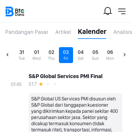
Kalender
Pandangan Pasar
Artikel
Analisi
31
01
02
03
04
05
06
Tue
Wed
Thu
Fri
Sat
Sun
Mon
S&P Global Services PMI Final
51.7
01:45
S&P Global US Services PMI disusun oleh
S&P Global dari tanggapan kuesioner
yang dikirimkan kepada panel sekitar 400
perusahaan sektor jasa. Sektor yang
dicakup termasuk konsumen (tidak
termasuk ritel), transportasi, informasi,