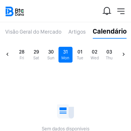
Calendário
Visão Geral do Mercado
Artigos
28
29
30
31
01
02
03
Fri
Sat
Sun
Mon
Tue
Wed
Thu
Sem dados disponíveis