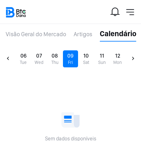
Calendário
Visão Geral do Mercado
Artigos
06
07
08
09
10
11
12
Tue
Wed
Thu
Fri
Sat
Sun
Mon
Sem dados disponíveis