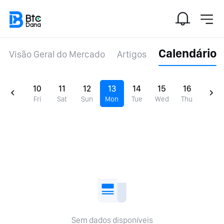
Calendário
Visão Geral do Mercado
Artigos
10
11
12
13
14
15
16
Fri
Sat
Sun
Mon
Tue
Wed
Thu
Sem dados disponíveis