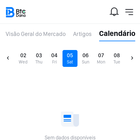
Calendário
Visão Geral do Mercado
Artigos
02
03
04
05
06
07
08
Wed
Thu
Fri
Sat
Sun
Mon
Tue
Sem dados disponíveis