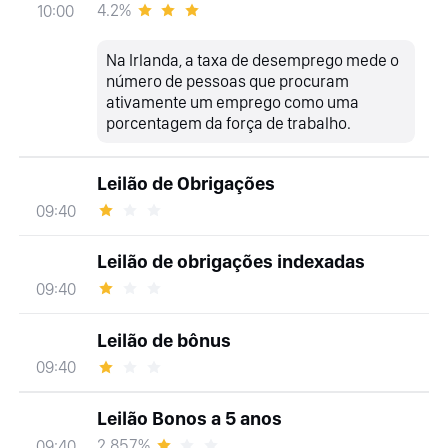
4.2%
10:00
Na Irlanda, a taxa de desemprego mede o
número de pessoas que procuram
ativamente um emprego como uma
porcentagem da força de trabalho.
Leilão de Obrigações
09:40
Leilão de obrigações indexadas
09:40
Leilão de bônus
09:40
Leilão Bonos a 5 anos
2.857%
09:40