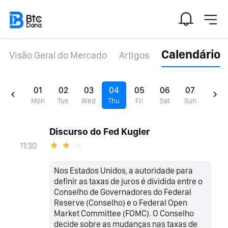
Calendário
Visão Geral do Mercado
Artigos
01
02
03
04
05
06
07
Mon
Tue
Wed
Thu
Fri
Sat
Sun
Discurso do Fed Kugler
11:30
Nos Estados Unidos, a autoridade para
definir as taxas de juros é dividida entre o
Conselho de Governadores do Federal
Reserve (Conselho) e o Federal Open
Market Committee (FOMC). O Conselho
decide sobre as mudanças nas taxas de