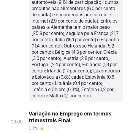
automóveis (9,1% de participação); outros
produtos não alimentares (6,0 por cento
de quota) e encomendas por correio e
Internet (2,9 por cento de quota). Entre os
países, a Alemanha tem o maior peso
(25,9 por cento), seguida pela França (21,7
por cento), Itália (16,1 por cento) e Espanha
(11,4 por cento). Outros são Holanda (5,2
por cento); Bélgica (4,3 por cento); Grécia
(3,0 por cento); Áustria (2,8 por cento);
Portugal (2,4 por cento); Finlândia (1,8 por
cento); Irlanda (1,7 por cento); Luxemburgo
e Eslováquia (0,8% cada); Eslovênia (0,6
por cento); Lituânia (0,4 por cento);
Letônia e Chipre (0,3%); Estônia (0,2 por
cento) e Malta (0,1 por cento).
Variação no Emprego em termos
trimestrais Final
09:00
0.1%