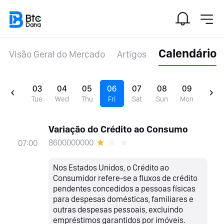
Calendário
Visão Geral do Mercado
Artigos
03
04
05
06
07
08
09
Tue
Wed
Thu
Fri
Sat
Sun
Mon
Variação do Crédito ao Consumo
8600000000
07:00
Nos Estados Unidos, o Crédito ao
Consumidor refere-se a fluxos de crédito
pendentes concedidos a pessoas físicas
para despesas domésticas, familiares e
outras despesas pessoais, excluindo
empréstimos garantidos por imóveis.