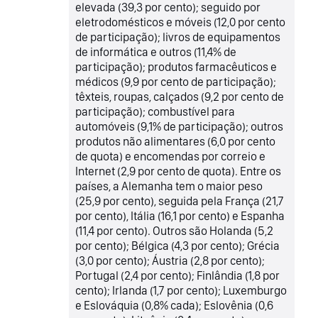
elevada (39,3 por cento); seguido por
eletrodomésticos e móveis (12,0 por cento
de participação); livros de equipamentos
de informática e outros (11,4% de
participação); produtos farmacêuticos e
médicos (9,9 por cento de participação);
têxteis, roupas, calçados (9,2 por cento de
participação); combustível para
automóveis (9,1% de participação); outros
produtos não alimentares (6,0 por cento
de quota) e encomendas por correio e
Internet (2,9 por cento de quota). Entre os
países, a Alemanha tem o maior peso
(25,9 por cento), seguida pela França (21,7
por cento), Itália (16,1 por cento) e Espanha
(11,4 por cento). Outros são Holanda (5,2
por cento); Bélgica (4,3 por cento); Grécia
(3,0 por cento); Áustria (2,8 por cento);
Portugal (2,4 por cento); Finlândia (1,8 por
cento); Irlanda (1,7 por cento); Luxemburgo
e Eslováquia (0,8% cada); Eslovênia (0,6