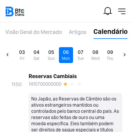
Calendário
Visão Geral do Mercado
Artigos
03
04
05
06
07
08
09
Fri
Sat
Sun
Mon
Tue
Wed
Thu
Reservas Cambiais
1410700000000
11:50
No Japão, as Reservas de Câmbio são os
ativos estrangeiros mantidos ou
controlados pelo banco central do país. As
reservas são feitas de ouro ou uma
moeda específica. Eles também podem
ser direitos de saque especiais e títulos