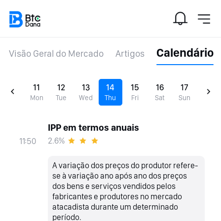
Calendário
Visão Geral do Mercado
Artigos
11
12
13
14
15
16
17
Mon
Tue
Wed
Thu
Fri
Sat
Sun
IPP em termos anuais
2.6%
11:50
A variação dos preços do produtor refere-
se à variação ano após ano dos preços
dos bens e serviços vendidos pelos
fabricantes e produtores no mercado
atacadista durante um determinado
período.