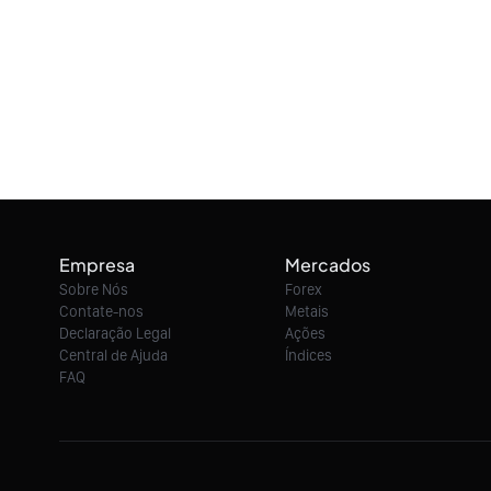
Empresa
Mercados
Sobre Nós
Forex
Contate-nos
Metais
Declaração Legal
Ações
Central de Ajuda
Índices
FAQ