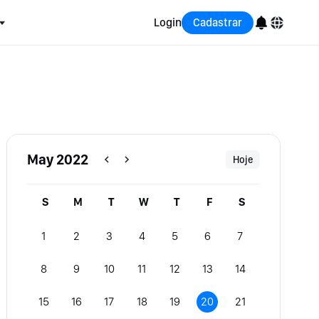
Login
Cadastrar
English
Bahasa Indonesia
Português (Brasil)
May 2022
Hoje
Español
S
M
T
W
T
F
S
1
2
3
4
5
6
7
8
9
10
11
12
13
14
15
16
17
18
19
20
21