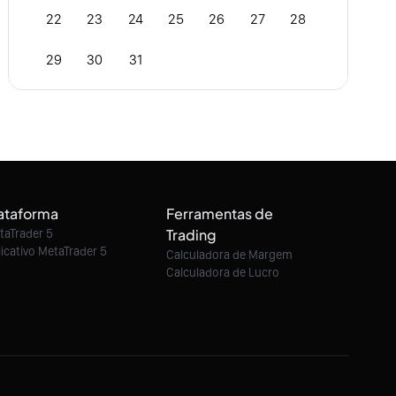
22
23
24
25
26
27
28
29
30
31
ataforma
Ferramentas de
Trading
taTrader 5
licativo MetaTrader 5
Calculadora de Margem
Calculadora de Lucro