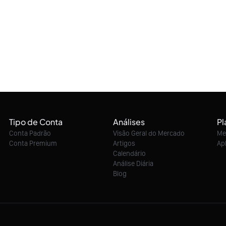
Tipo de Conta
Análises
Pl
Conta Padrão
Visão Geral do Mercado
Me
Conta Premium
Artigos
Ap
Calendário
Análise Diária
Blog