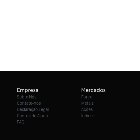
Empresa
Mercados
Sobre Nós
Forex
Contate-nos
Metais
Declaração Legal
Ações
Central de Ajuda
Índices
FAQ