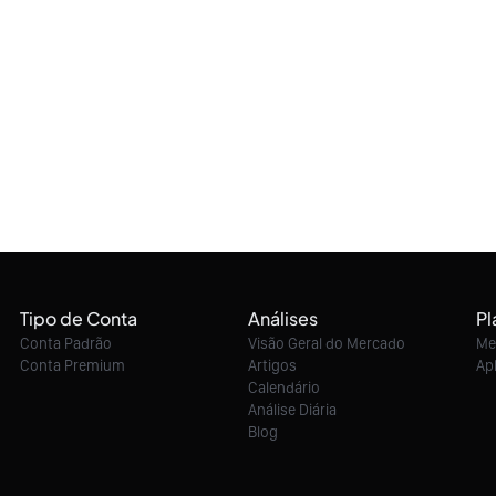
Tipo de Conta
Análises
Pl
Conta Padrão
Visão Geral do Mercado
Me
Conta Premium
Artigos
Ap
Calendário
Análise Diária
Blog