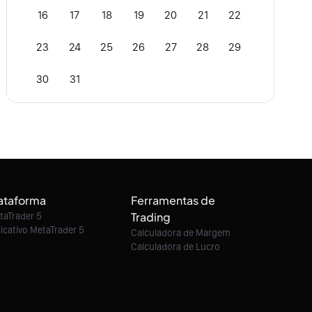
16
17
18
19
20
21
22
23
24
25
26
27
28
29
30
31
ataforma
Ferramentas de
Trading
taTrader 5
licativo MetaTrader 5
Calculadora de Margem
Calculadora de Lucro