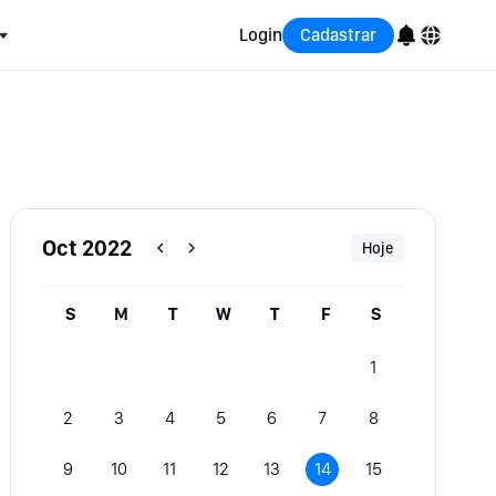
Login
Cadastrar
English
Bahasa Indonesia
Português (Brasil)
Oct 2022
Hoje
Español
S
M
T
W
T
F
S
1
2
3
4
5
6
7
8
9
10
11
12
13
14
15