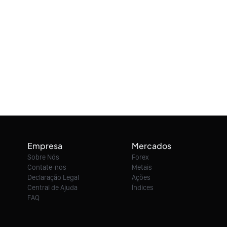
Empresa
Mercados
Sobre Nós
Forex
Contate-nos
Metais
Declaração Legal
Ações
Central de Ajuda
Índices
FAQ