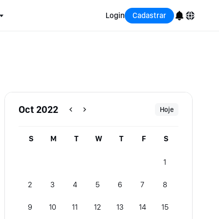
Login
Cadastrar
English
Bahasa Indonesia
Português (Brasil)
Oct 2022
Hoje
Español
S
M
T
W
T
F
S
1
2
3
4
5
6
7
8
9
10
11
12
13
14
15