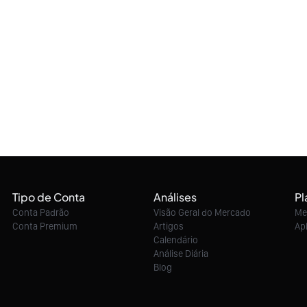
Tipo de Conta
Análises
Pl
Conta Padrão
Visão Geral do Mercado
Me
Conta Premium
Artigos
Ap
Calendário
Análise Diária
Blog