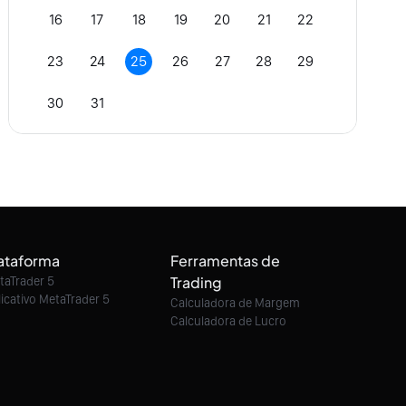
16
17
18
19
20
21
22
23
24
25
26
27
28
29
30
31
ataforma
Ferramentas de
Trading
taTrader 5
licativo MetaTrader 5
Calculadora de Margem
Calculadora de Lucro