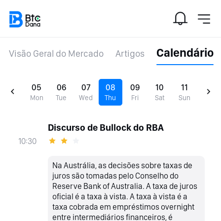
Calendário
Visão Geral do Mercado
Artigos
05
06
07
08
09
10
11
Mon
Tue
Wed
Thu
Fri
Sat
Sun
Discurso de Bullock do RBA
10:30
Na Austrália, as decisões sobre taxas de
juros são tomadas pelo Conselho do
Reserve Bank of Australia. A taxa de juros
oficial é a taxa à vista. A taxa à vista é a
taxa cobrada em empréstimos overnight
entre intermediários financeiros, é