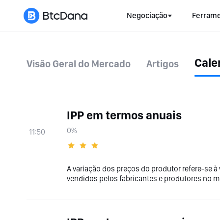
Negociação
Ferrame
Cale
Visão Geral do Mercado
Artigos
IPP em termos anuais
0%
11:50
A variação dos preços do produtor refere-se à
vendidos pelos fabricantes e produtores no 