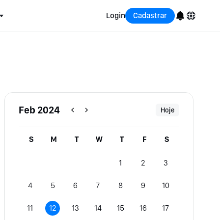
Login
Cadastrar
English
Bahasa Indonesia
Português (Brasil)
Feb 2024
Hoje
Español
S
M
T
W
T
F
S
1
2
3
4
5
6
7
8
9
10
11
12
13
14
15
16
17