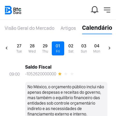
Calendário
Visão Geral do Mercado
Artigos
27
28
29
01
02
03
04
Tue
Wed
Thu
Fri
Sat
Sun
Mon
Saldo Fiscal
-1052620000000
09:00
No México, o orçamento público inclui não
apenas despesas e receitas do governo,
mas também o equilíbrio financeiro das
entidades sob controle orçamentário
indireto e as necessidades de
financiamento externo e interno.