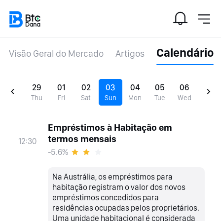
Calendário
Visão Geral do Mercado
Artigos
29
01
02
03
04
05
06
Thu
Fri
Sat
Sun
Mon
Tue
Wed
Empréstimos à Habitação em
termos mensais
12:30
-5.6%
Na Austrália, os empréstimos para
habitação registram o valor dos novos
empréstimos concedidos para
residências ocupadas pelos proprietários.
Uma unidade habitacional é considerada