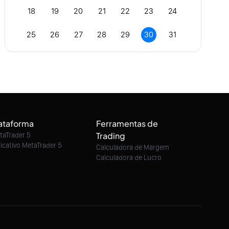
18
19
20
21
22
23
24
25
26
27
28
29
30
31
ataforma
Ferramentas de
Trading
taTrader 5
licativo MetaTrader 5
Calculadora de Margem
Calculadora de Lucro