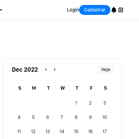
Login
Cadastrar
English
Bahasa Indonesia
Português (Brasil)
Dec 2022
Hoje
Español
S
M
T
W
T
F
S
1
2
3
4
5
6
7
8
9
10
11
12
13
14
15
16
17