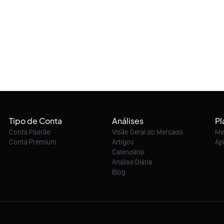
Tipo de Conta
Análises
Pl
Conta Padrão
Visão Geral do Mercado
Me
Conta Premium
Artigos
Ap
Calendário
Análise Diária
Blog