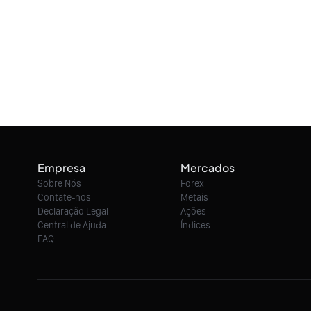
Empresa
Mercados
Sobre Nós
Forex
Contate-nos
Metais
Declaração Legal
Ações
Central de Ajuda
Índices
FAQ