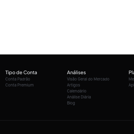
Tipo de Conta
Análises
Pl
Conta Padrão
Visão Geral do Mercado
Me
Conta Premium
Artigos
Ap
Calendário
Análise Diária
Blog