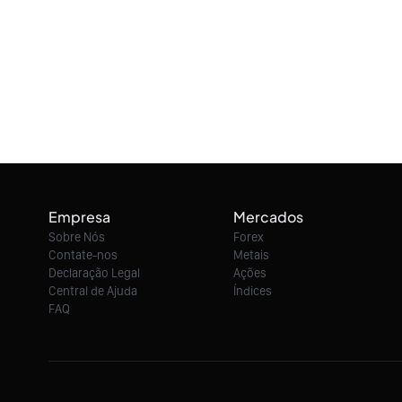
Empresa
Mercados
Sobre Nós
Forex
Contate-nos
Metais
Declaração Legal
Ações
Central de Ajuda
Índices
FAQ