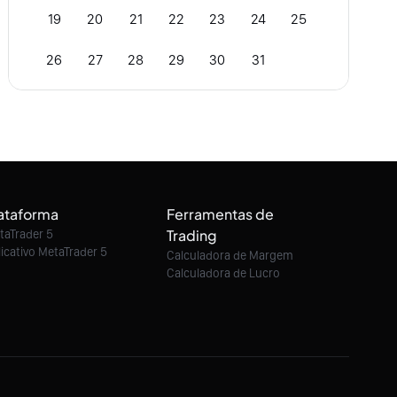
19
20
21
22
23
24
25
26
27
28
29
30
31
ataforma
Ferramentas de
Trading
taTrader 5
licativo MetaTrader 5
Calculadora de Margem
Calculadora de Lucro