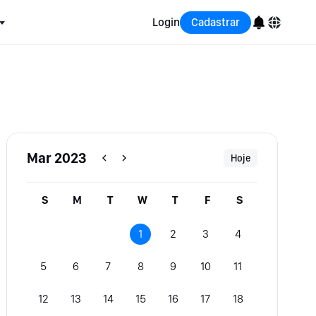
Login
Cadastrar
English
Bahasa Indonesia
Português (Brasil)
Mar 2023
Hoje
Español
S
M
T
W
T
F
S
1
2
3
4
5
6
7
8
9
10
11
12
13
14
15
16
17
18