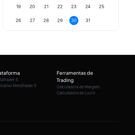
19
20
21
22
23
24
25
26
27
28
29
30
31
ataforma
Ferramentas de
Trading
taTrader 5
licativo MetaTrader 5
Calculadora de Margem
Calculadora de Lucro