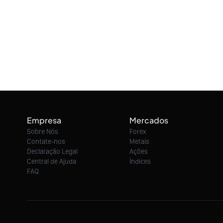
Empresa
Mercados
Sobre Nós
Forex
Contate-nos
Metais
Declaração Legal
Ações
Central de Ajuda
Índices
FAQ