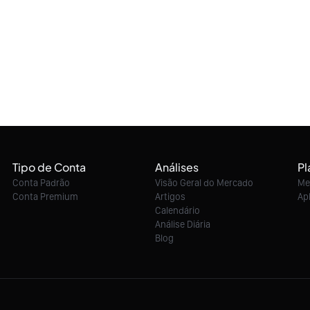
Tipo de Conta
Análises
Pl
Conta Padrão
Visão Geral do Mercado
Me
Conta Premium
Artigos
Ap
Calendário
Análise Diária
Blog