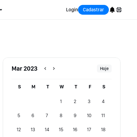
Login
Cadastrar
English
Bahasa Indonesia
Português (Brasil)
Mar 2023
Hoje
Español
S
M
T
W
T
F
S
1
2
3
4
5
6
7
8
9
10
11
12
13
14
15
16
17
18