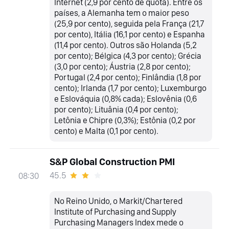
Internet (2,9 por cento de quota). Entre os
países, a Alemanha tem o maior peso
(25,9 por cento), seguida pela França (21,7
por cento), Itália (16,1 por cento) e Espanha
(11,4 por cento). Outros são Holanda (5,2
por cento); Bélgica (4,3 por cento); Grécia
(3,0 por cento); Áustria (2,8 por cento);
Portugal (2,4 por cento); Finlândia (1,8 por
cento); Irlanda (1,7 por cento); Luxemburgo
e Eslováquia (0,8% cada); Eslovênia (0,6
por cento); Lituânia (0,4 por cento);
Letônia e Chipre (0,3%); Estônia (0,2 por
cento) e Malta (0,1 por cento).
S&P Global Construction PMI
45.5
08:30
No Reino Unido, o Markit/Chartered
Institute of Purchasing and Supply
Purchasing Managers Index mede o