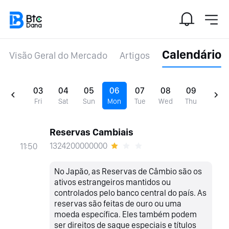
Calendário
Visão Geral do Mercado
Artigos
03
04
05
06
07
08
09
Fri
Sat
Sun
Mon
Tue
Wed
Thu
Reservas Cambiais
1324200000000
11:50
No Japão, as Reservas de Câmbio são os
ativos estrangeiros mantidos ou
controlados pelo banco central do país. As
reservas são feitas de ouro ou uma
moeda específica. Eles também podem
ser direitos de saque especiais e títulos