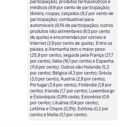
participação); produtos farmacêuticos e
médicos (9,9 por cento de participação);
têxteis, roupas, calçados (9,2 por cento de
participação); combustível para
automóveis (9,1% de participação); outros
produtos não alimentares (6,0 por cento
de quota) e encomendas por correio e
Internet (2,9 por cento de quota). Entre os
países, a Alemanha tem o maior peso
(25,9 por cento), seguida pela França (21,7
por cento), Itália (16,1 por cento) e Espanha
(11,4 por cento). Outros são Holanda (5,2
por cento); Bélgica (4,3 por cento); Grécia
(3,0 por cento); Áustria (2,8 por cento);
Portugal (2,4 por cento); Finlândia (1,8 por
cento); Irlanda (1,7 por cento); Luxemburgo
e Eslováquia (0,8% cada); Eslovênia (0,6
por cento); Lituânia (0,4 por cento);
Letônia e Chipre (0,3%); Estônia (0,2 por
cento) e Malta (0,1 por cento).