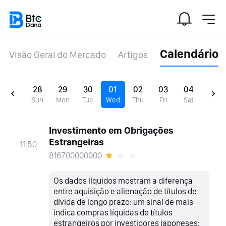
Calendário
Visão Geral do Mercado
Artigos
28
29
30
01
02
03
04
Sun
Mon
Tue
Wed
Thu
Fri
Sat
Investimento em Obrigações
Estrangeiras
11:50
816700000000
Os dados líquidos mostram a diferença
entre aquisição e alienação de títulos de
dívida de longo prazo: um sinal de mais
indica compras líquidas de títulos
estrangeiros por investidores japoneses;