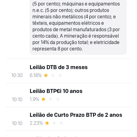
(5 por cento); máquinas e equipamentos
n.e.c. (5 por cento); outros produtos
minerais não metálicos (4 por cento); e
têxteis, equipamentos elétricos e
produtos de metal manufaturados (3 por
cento cada). A mineração é responsável
por 14% da produção total; e eletricidade
representa 8 por cento.
Leilão DTB de 3 meses
6.18%
10:30
Leilão BTP€i 10 anos
1.9%
10:10
Leilão de Curto Prazo BTP de 2 anos
2.23%
10:10