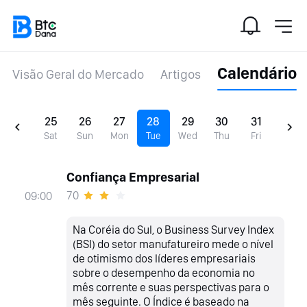
Calendário
Visão Geral do Mercado
Artigos
25
26
27
28
29
30
31
Sat
Sun
Mon
Tue
Wed
Thu
Fri
Confiança Empresarial
70
09:00
Na Coréia do Sul, o Business Survey Index
(BSI) do setor manufatureiro mede o nível
de otimismo dos líderes empresariais
sobre o desempenho da economia no
mês corrente e suas perspectivas para o
mês seguinte. O Índice é baseado na