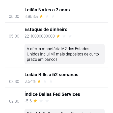
Leilão Notes a 7 anos
3.953%
05:00
Estoque de dinheiro
22110000000000
05:00
A oferta monetária M2 dos Estados
Unidos inclui M1 mais depósitos de curto
prazo em bancos.
Leilão Bills a 52 semanas
3.54%
03:30
Índice Dallas Fed Services
-5.6
02:30