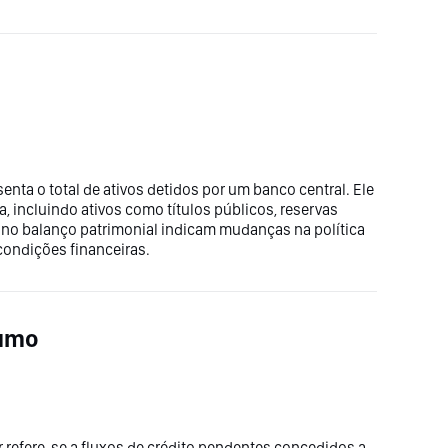
enta o total de ativos detidos por um banco central. Ele
a, incluindo ativos como títulos públicos, reservas
 no balanço patrimonial indicam mudanças na política
condições financeiras.
sumo
refere-se a fluxos de crédito pendentes concedidos a