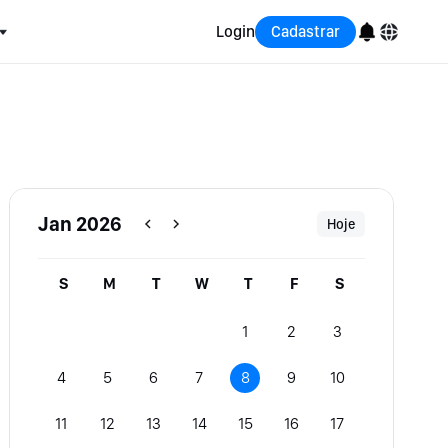
Login
Cadastrar
English
Bahasa Indonesia
Português (Brasil)
Jan 2026
Hoje
Español
S
M
T
W
T
F
S
1
2
3
4
5
6
7
8
9
10
11
12
13
14
15
16
17