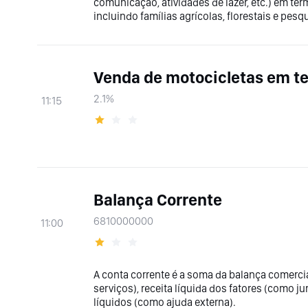
comunicação, atividades de lazer, etc.) em ter
incluindo famílias agrícolas, florestais e pesq
Venda de motocicletas em t
2.1%
11:15
Balança Corrente
6810000000
11:00
A conta corrente é a soma da balança comerc
serviços), receita líquida dos fatores (como 
líquidos (como ajuda externa).