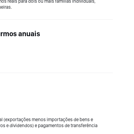
mos reais para dois ou mais famílias individuais,
ueiras.
ermos anuais
ial (exportações menos importações de bens e
juros e dividendos) e pagamentos de transferência