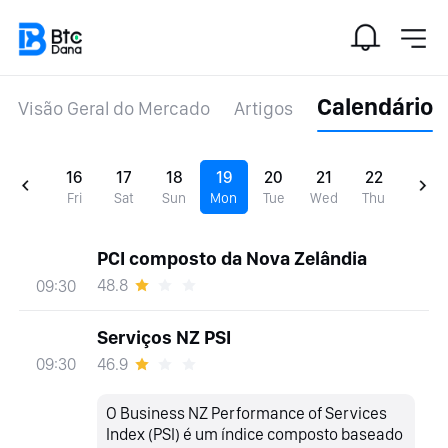
Calendário
Visão Geral do Mercado
Artigos
16
17
18
19
20
21
22
Fri
Sat
Sun
Mon
Tue
Wed
Thu
PCI composto da Nova Zelândia
48.8
09:30
Serviços NZ PSI
46.9
09:30
O Business NZ Performance of Services
Index (PSI) é um índice composto baseado