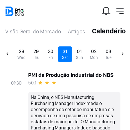
Calendário
Visão Geral do Mercado
Artigos
28
29
30
31
01
02
03
Wed
Thu
Fri
Sat
Sun
Mon
Tue
PMI da Produção Industrial do NBS
50.1
01:30
Na China, o NBS Manufacturing
Purchasing Manager Index mede o
desempenho do setor de manufatura e é
derivado de uma pesquisa de empresas
estatais de maior porte. O Manufacturing
Purchasing Managers Index é baseado