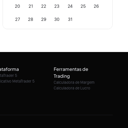
20
21
22
23
24
25
26
27
28
29
30
31
ataforma
Ferramentas de
Trading
taTrader 5
licativo MetaTrader 5
Calculadora de Margem
Calculadora de Lucro