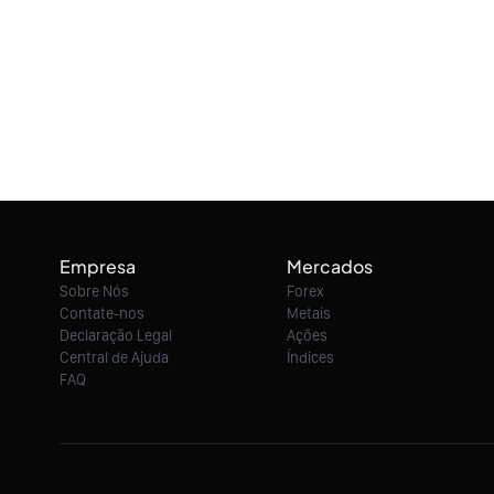
Empresa
Mercados
Sobre Nós
Forex
Contate-nos
Metais
Declaração Legal
Ações
Central de Ajuda
Índices
FAQ