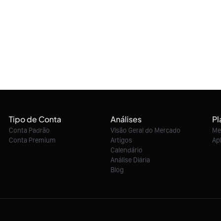
Tipo de Conta
Análises
Pl
Conta Padrão
Visão Geral do Mercado
Me
Conta Premium
Artigos
Ap
Calendário
Análise Diária
Blog