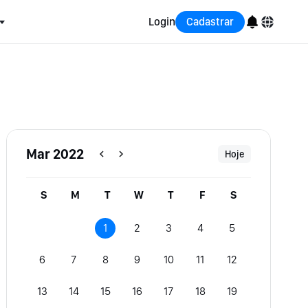
Login
Cadastrar
English
Bahasa Indonesia
Português (Brasil)
Mar 2022
Hoje
Español
S
M
T
W
T
F
S
1
2
3
4
5
6
7
8
9
10
11
12
13
14
15
16
17
18
19