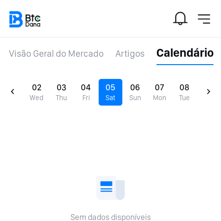
Calendário
Visão Geral do Mercado
Artigos
02
03
04
05
06
07
08
Wed
Thu
Fri
Sat
Sun
Mon
Tue
Sem dados disponíveis