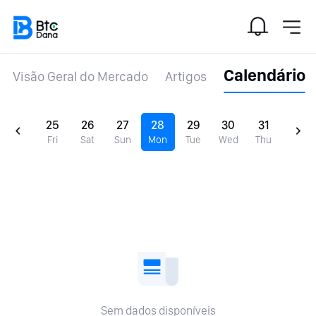
Calendário
Visão Geral do Mercado
Artigos
25
26
27
28
29
30
31
Fri
Sat
Sun
Mon
Tue
Wed
Thu
Sem dados disponíveis