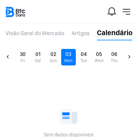
Calendário
Visão Geral do Mercado
Artigos
30
01
02
03
04
05
06
Fri
Sat
Sun
Mon
Tue
Wed
Thu
Sem dados disponíveis