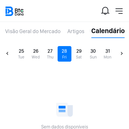
Calendário
Visão Geral do Mercado
Artigos
25
26
27
28
29
30
31
Tue
Wed
Thu
Fri
Sat
Sun
Mon
Sem dados disponíveis