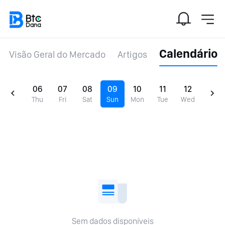
Calendário
Visão Geral do Mercado
Artigos
06
07
08
09
10
11
12
Thu
Fri
Sat
Sun
Mon
Tue
Wed
Sem dados disponíveis